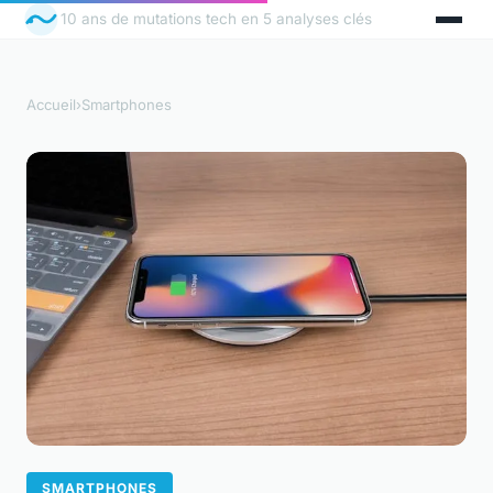
10 ans de mutations tech en 5 analyses clés
Accueil
›
Smartphones
SMARTPHONES