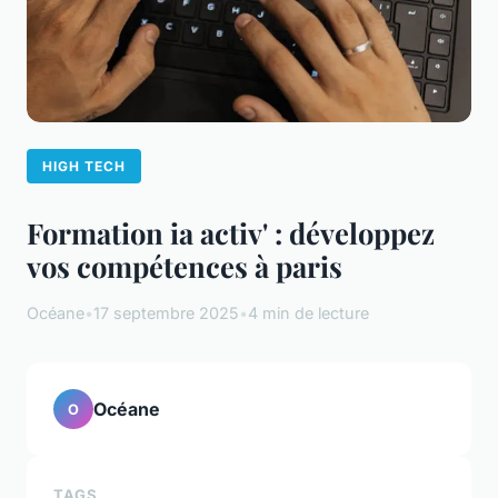
HIGH TECH
Formation ia activ' : développez
vos compétences à paris
Océane
•
17 septembre 2025
•
4 min de lecture
Océane
O
TAGS