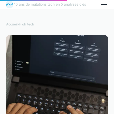
10 ans de mutations tech en 5 analyses clés
Accueil
›
High tech