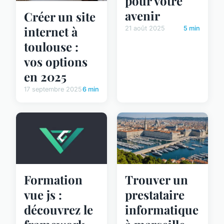
pour votre
avenir
Créer un site
internet à
21 août 2025
5 min
toulouse :
vos options
en 2025
17 septembre 2025
6 min
Formation
Trouver un
vue js :
prestataire
découvrez le
informatique