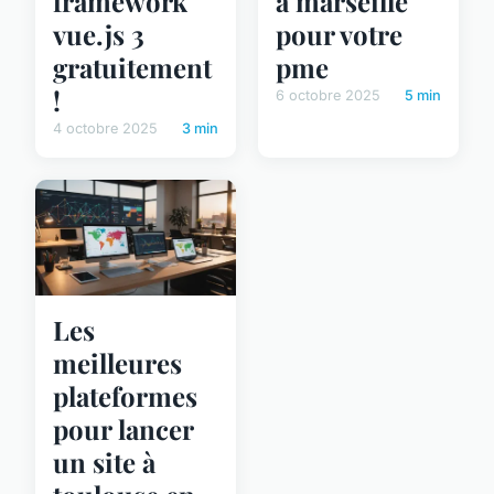
framework
à marseille
vue.js 3
pour votre
gratuitement
pme
!
6 octobre 2025
5 min
4 octobre 2025
3 min
Les
meilleures
plateformes
pour lancer
un site à