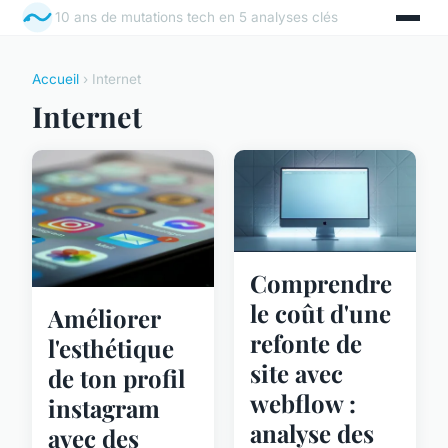
10 ans de mutations tech en 5 analyses clés
Accueil
› Internet
Internet
Comprendre
le coût d'une
Améliorer
refonte de
l'esthétique
site avec
de ton profil
webflow :
instagram
analyse des
avec des